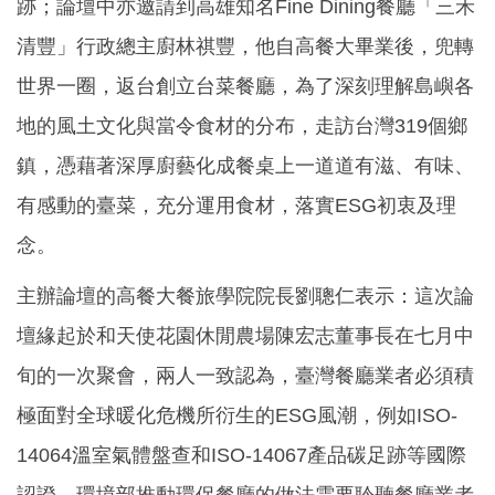
跡；論壇中亦邀請到高雄知名Fine Dining餐廳「三禾
清豐」行政總主廚林祺豐，他自高餐大畢業後，兜轉
世界一圈，返台創立台菜餐廳，為了深刻理解島嶼各
地的風土文化與當令食材的分布，走訪台灣319個鄉
鎮，憑藉著深厚廚藝化成餐桌上一道道有滋、有味、
有感動的臺菜，充分運用食材，落實ESG初衷及理
念。
主辦論壇的高餐大餐旅學院院長劉聰仁表示：這次論
壇緣起於和天使花園休閒農場陳宏志董事長在七月中
旬的一次聚會，兩人一致認為，臺灣餐廳業者必須積
極面對全球暖化危機所衍生的ESG風潮，例如ISO-
14064溫室氣體盤查和ISO-14067產品碳足跡等國際