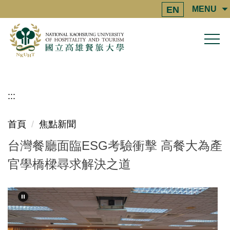
跳
EN
MENU
到
主
要
內
容
區
:::
首頁
焦點新聞
台灣餐廳面臨ESG考驗衝擊 高餐大為產
官學橋樑尋求解決之道