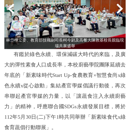
林岱樺立委、教育部技職副司長柯今尉及高餐大陳敦基校長親臨現
場共襄盛舉
有鑑於綠色永續、環保減碳大時代的來臨，及廣
大的彈性素食人口成長率，本校廚藝學院團隊延續去
年底的「新素味時代Start Up-食農教育×智慧食尚x綠
色永續x從心啟動」集結產官學媒倡議行動後，再次
串聯起產官學媒的力量，以「讓蔬食注入永續廚藝
力」的精神，呼應聯合國SDGs永續發展目標，將於
112年5月30日(二)下午1時共同舉辦「新素味食代x綠
食育蔬倡行動聯展」。