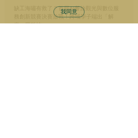
缺工海嘯有救了？首屆AI餐旅觀光與數位服
我同意
務創新競賽決賽激戰！跨域學子端出「解
痛」黑科技