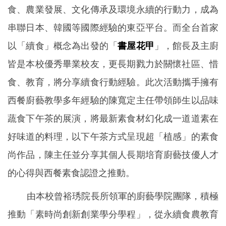
食、農業發展、文化傳承及環境永續的行動力，成為
串聯日本、韓國等國際經驗的東亞平台。而
全台首家
以「續食」概念為出發的「
書屋花甲
」，
館長及主廚
皆是本校優秀畢業校友，更長期戮力於
關懷社區、惜
食、教育，將分享續食行動經驗。
此次活動攜手擁有
西餐廚藝教學多年經驗的陳寬定主任帶領師生以品味
蔬食下午茶的展演，將最新素食材幻化成一道道素在
好味道的料理，以下午茶方式呈現超「植感」的素食
尚作品，陳主任並分享其個人長期培育廚藝技優人才
的心得與西餐素食認證之推動。
由本校曾裕琇院長所領軍的廚藝學院團隊，積極
推動「素時尚創新創業學分學程」，從永續食農教育