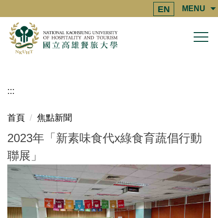
跳
EN
MENU
到
主
要
內
容
區
:::
首頁
焦點新聞
2023年「新素味食代x綠食育蔬倡行動
聯展」